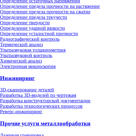
Определение остаточных напряжений
Определение предела прочности на растяжение
Определение предела прочности на сжатие
Определение предела текучести
Определение твердости
Определение ударной вязкости
Определение усталостной прочности
Радиографический контроль
Термический анализ
Ультразвуковая толщинометрия
Ультразвуковой контроль
Химический анализ
Электронная микроскопия
Инжиниринг
3D-сканирование деталей
Разработка 3D-моделей по чертежам
Разработка конструкторской документации
Разработка технологических процессов
Реверс-инжиниринг
Прочие услуги металлообработки
Лазерная гравировка