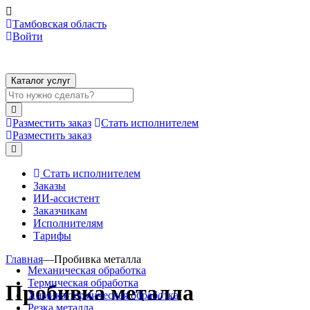
Тамбовская область
Войти
Каталог услуг
Разместить заказ
Стать исполнителем
Разместить заказ
Стать исполнителем
Заказы
ИИ-ассистент
Заказчикам
Исполнителям
Тарифы
Главная
—
Пробивка металла
Механическая обработка
Термическая обработка
Пробивка металла
Химико-термическая обработка
Резка металла