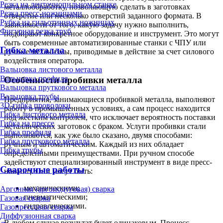
Резка на ленточнопильном станке
металлообработку, позволяющую сделать в заготовках
Резка пресс-ножницами
отверстие или несколько отверстий заданного формата. В
Рубка на гильотинных ножницах
зависимости от того, какую задачу нужно выполнить,
Фигурная резка труб
подбирают конкретное оборудование и инструмент. Это могут
быть современные автоматизированные станки с ЧПУ или
Гибка металла
ручные механизмы, приводимые в действие за счет силового
воздействия оператора.
Вальцовка листового металла
Вальцовка профиля
Особенности пробивки металла
Вальцовка пруткового металла
Вальцовка трубы
Предприятия, занимающиеся пробивкой металла, выполняют
3D-гибка проволоки
работу в промышленных условиях, а сам процесс находится
Гибка листового металла
под жестким контролем, что исключает вероятность поставки
Гибка на прессе
металлических заготовок с браком. Услуги пробивки стали
Гибка профиля
выполняются, как уже было сказано, двумя способами:
Гибка пруткового металла
ручным и автоматическим. Каждый из них обладает
Гибка трубы
определенными преимуществами. При ручном способе
задействуют специализированный инструмент в виде пресс-
Сварочные работы
ножниц. Они могут быть:
механическими;
Аргонная (аргонодуговая) сварка
пневматическими;
Газовая сварка
гидравлическими.
Газопрессовая сварка
Диффузионная сварка
В любом случае результат будет одинаковым. Процесс