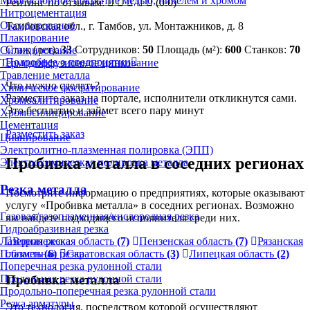
Многослойное покрытие медью, никелем и хромом
Рейтинг по отзывам:
(0.0)
Нитроцементация
Оксидирование
Тамбовская обл., г. Тамбов, ул. Монтажников, д. 8
Плакирование
Стаж (лет):
33
Сотрудников:
50
Площадь (м²):
600
Станков:
70
Силицирование
Подробнее о предприятии
Термодиффузионное цинкование
Травление металла
Что нужно сделать?
Химическое фосфатирование
Разместите заказ на портале, исполнители откликнутся сами.
Хромоалитирование
Это бесплатно и займет всего пару минут
Хромосилицирование
Цементация
Разместить заказ
Цианирование
Электролитно-плазменная полировка (ЭПП)
Пробивка металла в соседних регионах
Электрохимическая полировка металла
Резка металла
Посмотрите информацию о предприятиях, которые оказывают
услугу «Пробивка металла» в соседних регионах. Возможно
Газовая/газопламенная/кислородная резка
вы найдете подходящего исполнителя среди них.
Гидроабразивная резка
Лазерная резка
Воронежская область
(7)
Пензенская область
(7)
Рязанская
Плазменная резка
область
(6)
Саратовская область
(3)
Липецкая область
(2)
Поперечная резка рулонной стали
Продольная резка рулонной стали
Пробивка металла
Продольно-поперечная резка рулонной стали
Резка арматуры
Это технология, посредством которой осуществляют