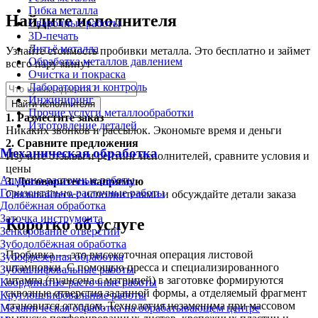
Гибка металла
Найдите исполнителя
Сварочные работы
3D-печать
Литьё металла
Узнайте стоимость пробивки металла. Это бесплатно и займет
Обработка металлов давлением
всего пару минут
Очистка и покраска
Лаборатория и контроль
Инжиниринг
Найти исполнителя
Прочие услуги металлообработки
1.
Разместите заказ
Изготовление деталей
Никаких звонков и рассылок. Экономьте время и деньги
2.
Сравните предложения
Механическая обработка
Изучите отзывы и рейтинг исполнителей, сравните условия и
цены
Алмазно-расточные работы
3.
Договоритесь напрямую
Горизонтально-расточные работы
Связывайтесь с исполнителями и обсуждайте детали заказа
Долбёжная обработка
Заточка инструмента
Коротко об услуге
Зенкерование отверстий
Зубодолбёжная обработка
Пробивка — это высокоточная операция листовой
Зубофрезерная обработка
штамповки. С помощью пресса и специализированного
Зубошлифовальные работы
штампа (пуансона с матрицей) в заготовке формируются
Координатно-расточные работы
сквозные отверстия заданной формы, а отделяемый фрагмент
Круглошлифовальные работы
становится отходом. Технология незаменима при массовом
Механическая обработка на обрабатывающем центре