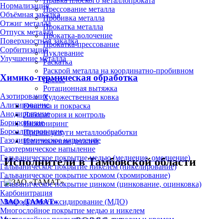
Правка плоского металлопроката
Нормализация
Прессование металла
Объёмная закалка
Пробивка металла
Отжиг металла
Прокатка металла
Отпуск металла
Прокатка-волочение
Поверхностная закалка
Прокатка-прессование
Сорбитизация
Пуклевание
Улучшение металла
Раскатка
Раскрой металла на координатно-пробивном
Химико-термическая обработка
прессе
Ротационная вытяжка
Азотирование
Художественная ковка
Алитирование
Очистка и покраска
Анодирование
Лаборатория и контроль
Борирование
Инжиниринг
Бороалитирование
Прочие услуги металлообработки
Газодинамическое напыление
Изготовление деталей
Газотермическое напыление
Гальваническое покрытие медью (меднение, омеднение)
Исполнители в Тамбовской области
Гальваническое покрытие никелем (никелирование)
Гальваническое покрытие хромом (хромирование)
Гальваническое покрытие цинком (цинкование, оцинковка)
Карбонитрация
ЗАО «ТАМАТ»
Микродуговое оксидирование (МДО)
Многослойное покрытие медью и никелем