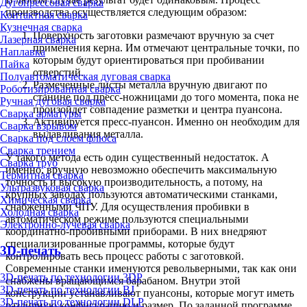
Дугопрессовая сварка
производства осуществляется следующим образом:
Контактная сварка
Кузнечная сварка
Поверхность заготовки размечают вручную за счет
Лазерная сварка
применения керна. Им отмечают центральные точки, по
Наплавка
которым будут ориентироваться при пробивании
Пайка
отверстий.
Полуавтоматическая дуговая сварка
Размеченные листы металла вручную двигают по
Роботизированная сварка
станине под пресс-ножницами до того момента, пока не
Ручная дуговая сварка
произойдет совпадение разметки и центра пуансона.
Сварка арматуры
Активируется пресс-пуансон. Именно он необходим для
Сварка взрывом
выдавливания металла.
Сварка под слоем флюса
Сварка трением
У такого метода есть один существенный недостаток. А
Сварка труб
именно, вручную невозможно обеспечить максимальную
Термитная сварка
точность и высокую производительность, а потому, на
Ультразвуковая сварка
крупных заводах пользуются автоматическими станками,
Химическая сварка
снабженными ЧПУ. Для осуществления пробивки в
Холодная сварка
автоматическом режиме пользуются специальными
Электронно-лучевая сварка
координатно-пробивными приборами. В них внедряют
специализированные программы, которые будут
3D-печать
контролировать весь процесс работы с заготовкой.
Современные станки именуются револьверными, так как они
3D-печать по технологии 3DP
снабжены вращающимся барабаном. Внутри этой
3D-печать по технологии BJ
конструкции устанавливают пуансоны, которые могут иметь
3D-печать по технологии DLP
различную конфигурацию и размер. По заданной программе