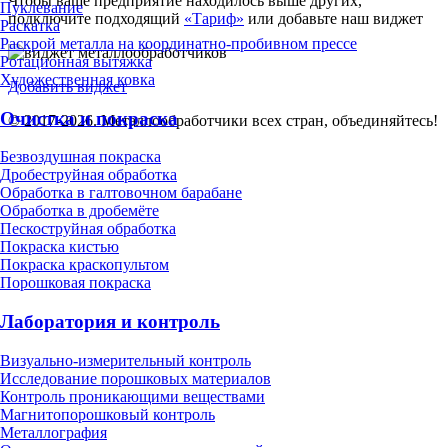
Чтобы ваше предприятие находилось выше других,
Пуклевание
подключите подходящий
«Тариф»
или добавьте наш виджет
Раскатка
Раскрой металла на координатно-пробивном прессе
Ротационная вытяжка
Художественная ковка
Добавить виджет
Очистка и покраска
© 2017-2026. Металлообработчики всех стран, объединяйтесь!
Безвоздушная покраска
Дробеструйная обработка
Обработка в галтовочном барабане
Обработка в дробемёте
Пескоструйная обработка
Покраска кистью
Покраска краскопультом
Порошковая покраска
Лаборатория и контроль
Визуально-измерительный контроль
Исследование порошковых материалов
Контроль проникающими веществами
Магнитопорошковый контроль
Металлография