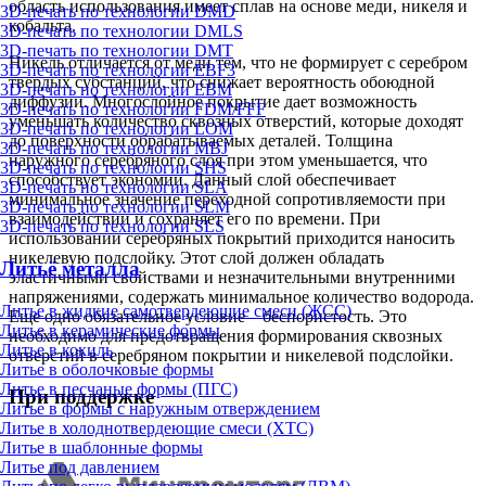
область использования имеет сплав на основе меди, никеля и
3D-печать по технологии DMD
кобальта.
3D-печать по технологии DMLS
3D-печать по технологии DMT
Никель отличается от меди тем, что не формирует с серебром
3D-печать по технологии EBF3
твердых субстанций, что снижает вероятность обоюдной
3D-печать по технологии EBM
диффузии. Многослойное покрытие дает возможность
3D-печать по технологии FDM/FFF
уменьшать количество сквозных отверстий, которые доходят
3D-печать по технологии LOM
до поверхности обрабатываемых деталей. Толщина
3D-печать по технологии MBJ
наружного серебряного слоя при этом уменьшается, что
3D-печать по технологии SHS
способствует экономии. Данный слой обеспечивает
3D-печать по технологии SLA
минимальное значение переходной сопротивляемости при
3D-печать по технологии SLM
взаимодействии и сохраняет его по времени. При
3D-печать по технологии SLS
использовании серебряных покрытий приходится наносить
никелевую подслойку. Этот слой должен обладать
Литьё металла
эластичными свойствами и незначительными внутренними
напряжениями, содержать минимальное количество водорода.
Литье в жидкие самотвердеющие смеси (ЖСС)
Еще одно обязательное условие – беспористость. Это
Литье в керамические формы
необходимо для предотвращения формирования сквозных
Литье в кокиль
отверстий в серебряном покрытии и никелевой подслойки.
Литье в оболочковые формы
Литье в песчаные формы (ПГС)
При поддержке
Литье в формы с наружным отверждением
Литье в холоднотвердеющие смеси (ХТС)
Литье в шаблонные формы
Литье под давлением