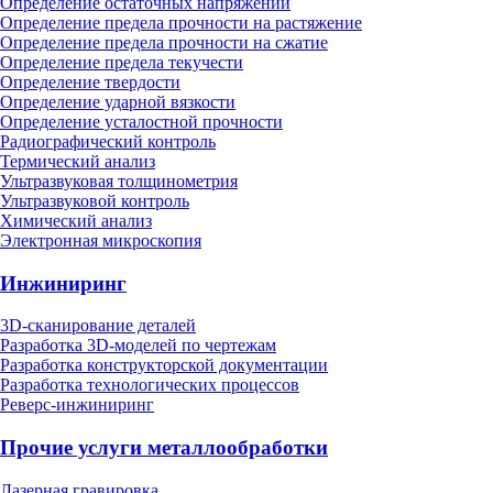
Определение остаточных напряжений
Определение предела прочности на растяжение
Определение предела прочности на сжатие
Определение предела текучести
Определение твердости
Определение ударной вязкости
Определение усталостной прочности
Радиографический контроль
Термический анализ
Ультразвуковая толщинометрия
Ультразвуковой контроль
Химический анализ
Электронная микроскопия
Инжиниринг
3D-сканирование деталей
Разработка 3D-моделей по чертежам
Разработка конструкторской документации
Разработка технологических процессов
Реверс-инжиниринг
Прочие услуги металлообработки
Лазерная гравировка