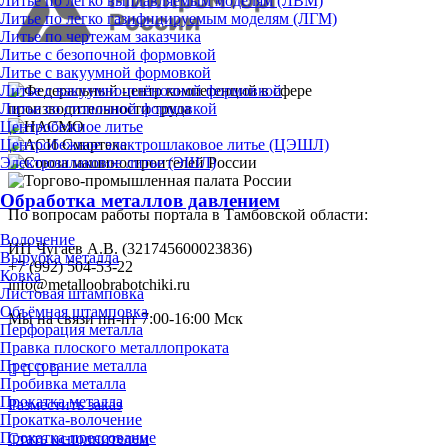
Литье по легко выплавляемым моделям (ЛВМ)
Литье по легко газифицируемым моделям (ЛГМ)
Литье по чертежам заказчика
Литье с безопочной формовкой
Литье с вакуумной формовкой
Литье с вакуумно-плёночной формовкой
Литье со стопочной формовкой
Центробежное литье
Центробежное электрошлаковое литье (ЦЭШЛ)
Электрошлаковое литье (ЭШЛ)
Обработка металлов давлением
По вопросам работы портала в Тамбовской области:
Волочение
ИП Чугаев А.В. (321745600023836)
Вырубка металла
+7 (992) 504-53-22
Ковка
info@metalloobrabotchiki.ru
Листовая штамповка
Объёмная штамповка
Мы на связи пн-пт 7:00-16:00 Мск
Перфорация металла
Правка плоского металлопроката
Прессование металла
Пробивка металла
Прокатка металла
Разместить заказ
Прокатка-волочение
Прокатка-прессование
Стать исполнителем