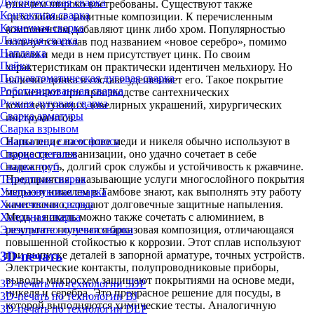
Дугопрессовая сварка
никелем широко востребованы. Существуют также
Контактная сварка
трехслойные защитные композиции. К перечисленным
Кузнечная сварка
компонентам добавляют цинк либо хром. Популярностью
Лазерная сварка
пользуется сплав под названием «новое серебро», помимо
Наплавка
никеля и меди в нем присутствует цинк. По своим
Пайка
характеристикам он практически идентичен мельхиору. Но
Полуавтоматическая дуговая сварка
наличие цинка в составе удешевляет его. Такое покрытие
Роботизированная сварка
применяют при производстве сантехнических
Ручная дуговая сварка
комплектующих, ювелирных украшений, хирургических
Сварка арматуры
инструментов.
Сварка взрывом
Сварка под слоем флюса
Напыление на основе меди и никеля обычно используют в
Сварка трением
процессе гальванизации, оно удачно сочетает в себе
Сварка труб
надежность, долгий срок службы и устойчивость к ржавчине.
Термитная сварка
Предприятия, оказывающие услуги многослойного покрытия
Ультразвуковая сварка
медью и никелем в Тамбове знают, как выполнять эту работу
Химическая сварка
качественно, создают долговечные защитные напыления.
Холодная сварка
Медь и никель можно также сочетать с алюминием, в
Электронно-лучевая сварка
результате получится бронзовая композиция, отличающаяся
повышенной стойкостью к коррозии. Этот сплав используют
при выпуске деталей в запорной арматуре, точных устройств.
3D-печать
Электрические контакты, полупроводниковые приборы,
выводы микросхем защищают покрытиями на основе меди,
3D-печать по технологии 3DP
никеля и серебра. Это прекрасное решение для посуды, в
3D-печать по технологии BJ
которой выполняются химические тесты. Аналогичную
3D-печать по технологии DLP