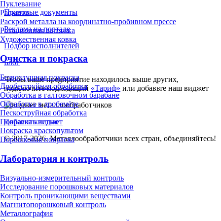
Пуклевание
Правовые документы
Раскатка
Раскрой металла на координатно-пробивном прессе
Реклама на портале
Ротационная вытяжка
Художественная ковка
Подбор исполнителей
Очистка и покраска
Блог
Безвоздушная покраска
Чтобы ваше предприятие находилось выше других,
Дробеструйная обработка
подключите подходящий
«Тариф»
или добавьте наш виджет
Обработка в галтовочном барабане
Обработка в дробемёте
Пескоструйная обработка
Добавить виджет
Покраска кистью
Покраска краскопультом
© 2017-2026. Металлообработчики всех стран, объединяйтесь!
Порошковая покраска
Лаборатория и контроль
Визуально-измерительный контроль
Исследование порошковых материалов
Контроль проникающими веществами
Магнитопорошковый контроль
Металлография