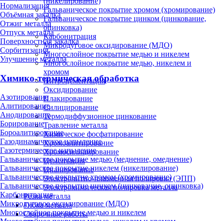
(никелирование)
Нормализация
Гальваническое покрытие хромом (хромирование)
Объёмная закалка
Гальваническое покрытие цинком (цинкование,
Отжиг металла
оцинковка)
Отпуск металла
Карбонитрация
Поверхностная закалка
Микродуговое оксидирование (МДО)
Сорбитизация
Многослойное покрытие медью и никелем
Улучшение металла
Многослойное покрытие медью, никелем и
хромом
Химико-термическая обработка
Нитроцементация
Оксидирование
Азотирование
Плакирование
Алитирование
Силицирование
Анодирование
Термодиффузионное цинкование
Борирование
Травление металла
Бороалитирование
Химическое фосфатирование
Газодинамическое напыление
Хромоалитирование
Газотермическое напыление
Хромосилицирование
Гальваническое покрытие медью (меднение, омеднение)
Цементация
Гальваническое покрытие никелем (никелирование)
Цианирование
Гальваническое покрытие хромом (хромирование)
Электролитно-плазменная полировка (ЭПП)
Гальваническое покрытие цинком (цинкование, оцинковка)
Электрохимическая полировка металла
Карбонитрация
Резка металла
Микродуговое оксидирование (МДО)
Гибка металла
Многослойное покрытие медью и никелем
Сварочные работы