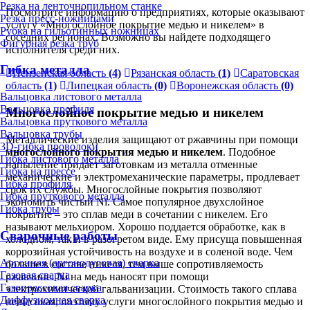
Резка на ленточнопильном станке
Посмотрите информацию о предприятиях, которые оказывают
Резка пресс-ножницами
услугу «Многослойное покрытие медью и никелем» в
Рубка на гильотинных ножницах
соседних регионах. Возможно вы найдете подходящего
Фигурная резка труб
исполнителя среди них.
Гибка металла
Пензенская область
(4)
Рязанская область
(1)
Саратовская
область
(1)
Липецкая область
(0)
Воронежская область
(0)
Вальцовка листового металла
Вальцовка профиля
Многослойное покрытие медью и никелем
Вальцовка пруткового металла
Вальцовка трубы
Металлические изделия защищают от ржавчины при помощи
3D-гибка проволоки
многослойного покрытия медью и никелем
. Подобное
Гибка листового металла
напыление придает заготовкам из металла отменные
Гибка на прессе
механические и электромеханические параметры, продлевает
Гибка профиля
срок их службы. Многослойные покрытия позволяют
Гибка пруткового металла
экономить чистый Ni. Самое популярное двухслойное
Гибка трубы
покрытие – это сплав меди в сочетании с никелем. Его
называют мельхиором. Хорошо поддается обработке, как в
Сварочные работы
холодном, так и в разогретом виде. Ему присуща повышенная
коррозийная устойчивость на воздухе и в соленой воде. Чем
Аргонная (аргонодуговая) сварка
больше в составе никеля, тем выше сопротивляемость
Газовая сварка
ржавчине. Ni на медь наносят при помощи
Газопрессовая сварка
электрохимической гальванизации. Стоимость такого сплава
Диффузионная сварка
невысокая, поэтому услуги многослойного покрытия медью и