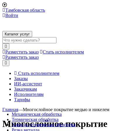
Тамбовская область
Войти
Каталог услуг
Разместить заказ
Стать исполнителем
Разместить заказ
Стать исполнителем
Заказы
ИИ-ассистент
Заказчикам
Исполнителям
Тарифы
Главная
—
Многослойное покрытие медью и никелем
Механическая обработка
Термическая обработка
Многослойное покрытие
Химико-термическая обработка
Резка металла