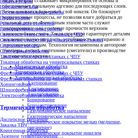
меди, который сглаживает микронеровности основы и
Накатка резьбы
обеспечивает идеальную адгезию для последующих слоев.
Нарезание резьбы
Затем наносится барьерный слой никеля. Он блокирует
Плоскошлифовальные работы
коррозионные процессы, не позволяя влаге добраться до
Протягивание
стальной детали. Финишным этапом часто служит
Развертывание отверстий
декорирование или усиление прочности верхним
Резьбошлифовальные работы
износостойким слоем. Такая структура гарантирует деталям
Сверление отверстий на станках с ЧПУ
исключительную твердость, устойчивость к истиранию и
Сверление отверстий на универсальных станках
агрессивным средам. Технология незаменима в автопроме
Слесарные работы
(бамперы, диски), сантехнике (смесители) и производстве
Строгальная обработка
долговечного крепежа.
Токарная обработка на станках с ЧПУ
Токарная обработка на универсальных станках
Механическая обработка
Токарно-автоматные работы
Термическая обработка
Фрезерная обработка на станках с ЧПУ
Химико-термическая обработка
Фрезерная обработка на универсальных станках
Азотирование
Хонингование
Алитирование
Шлицефрезерная обработка
Анодирование
Электроэрозионная обработка
Борирование
Бороалитирование
Термическая обработка
Газодинамическое напыление
Газотермическое напыление
Дисперсное твердение
Гальваническое покрытие медью (меднение,
Закалка ТВЧ
омеднение)
Криогенная обработка
Гальваническое покрытие никелем
Лазерное термоупрочнение