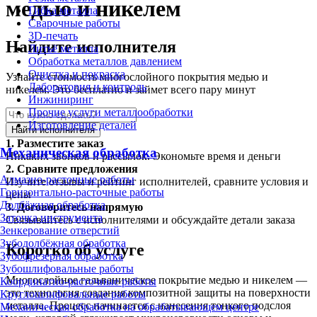
медью и никелем
Гибка металла
Сварочные работы
3D-печать
Найдите исполнителя
Литьё металла
Обработка металлов давлением
Очистка и покраска
Узнайте стоимость многослойного покрытия медью и
Лаборатория и контроль
никелем. Это бесплатно и займет всего пару минут
Инжиниринг
Прочие услуги металлообработки
Изготовление деталей
Найти исполнителя
1.
Разместите заказ
Механическая обработка
Никаких звонков и рассылок. Экономьте время и деньги
2.
Сравните предложения
Алмазно-расточные работы
Изучите отзывы и рейтинг исполнителей, сравните условия и
Горизонтально-расточные работы
цены
Долбёжная обработка
3.
Договоритесь напрямую
Заточка инструмента
Связывайтесь с исполнителями и обсуждайте детали заказа
Зенкерование отверстий
Зубодолбёжная обработка
Коротко об услуге
Зубофрезерная обработка
Зубошлифовальные работы
Многослойное гальваническое покрытие медью и никелем —
Координатно-расточные работы
это технология создания композитной защиты на поверхности
Круглошлифовальные работы
металла. Процесс начинается с нанесения тонкого подслоя
Механическая обработка на обрабатывающем центре