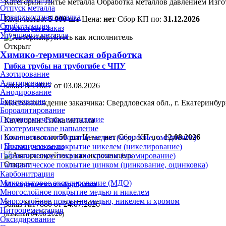
Категории:
Литьё металла
Обработка металлов давлением
Изго
Отпуск металла
Поверхностная закалка
Количество:
5 000 шт
Цена:
нет
Сбор КП по:
31.12.2026
Сорбитизация
Посмотреть заказ
Улучшение металла
Открыт
Химико-термическая обработка
Гибка трубы на трубогибе с ЧПУ
Азотирование
Алитирование
Заказ №17927 от 03.08.2026
Анодирование
Борирование
Местонахождение заказчика: Свердловская обл., г. Екатеринбур
Бороалитирование
Газодинамическое напыление
Категории:
Гибка металла
Газотермическое напыление
Количество:
по 50 шт
Цена:
нет
Сбор КП по:
12.08.2026
Гальваническое покрытие медью (меднение, омеднение)
Посмотреть заказ
Гальваническое покрытие никелем (никелирование)
Гальваническое покрытие хромом (хромирование)
Открыт
Гальваническое покрытие цинком (цинкование, оцинковка)
Карбонитрация
Микродуговое оксидирование (МДО)
Механическая обработка
Многослойное покрытие медью и никелем
Многослойное покрытие медью, никелем и хромом
Заказ №17880 от 24.07.2026
Нитроцементация
(изменен 04.08.2026)
Оксидирование