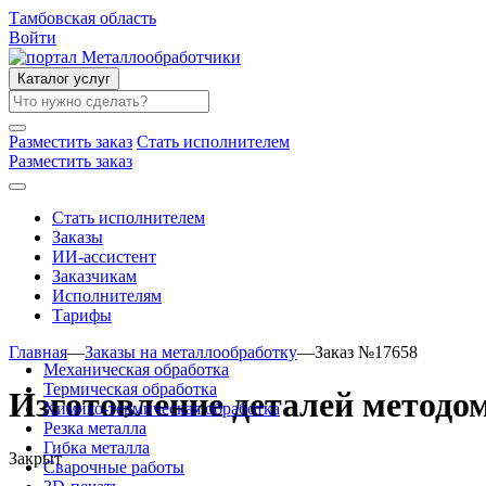
Тамбовская область
Войти
Каталог услуг
Разместить заказ
Стать исполнителем
Разместить заказ
Стать исполнителем
Заказы
ИИ-ассистент
Заказчикам
Исполнителям
Тарифы
Главная
—
Заказы на металлообработку
—
Заказ №17658
Механическая обработка
Термическая обработка
Изготовление деталей методо
Химико-термическая обработка
Резка металла
Гибка металла
Закрыт
Сварочные работы