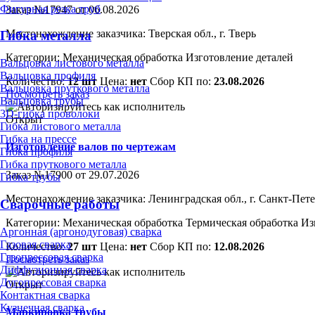
Фигурная резка труб
Заказ №17947 от 06.08.2026
Местонахождение заказчика: Тверская обл., г. Тверь
Гибка металла
Категории:
Механическая обработка
Изготовление деталей
Вальцовка листового металла
Вальцовка профиля
Количество:
12 шт
Цена:
нет
Сбор КП по:
23.08.2026
Вальцовка пруткового металла
Посмотреть заказ
Вальцовка трубы
3D-гибка проволоки
Открыт
Гибка листового металла
Гибка на прессе
Изготовление валов по чертежам
Гибка профиля
Гибка пруткового металла
Заказ №17900 от 29.07.2026
Гибка трубы
Местонахождение заказчика: Ленинградская обл., г. Санкт-Пет
Сварочные работы
Категории:
Механическая обработка
Термическая обработка
Из
Аргонная (аргонодуговая) сварка
Газовая сварка
Количество:
27 шт
Цена:
нет
Сбор КП по:
12.08.2026
Газопрессовая сварка
Посмотреть заказ
Диффузионная сварка
Дугопрессовая сварка
Открыт
Контактная сварка
Кузнечная сварка
Маркировка трубы