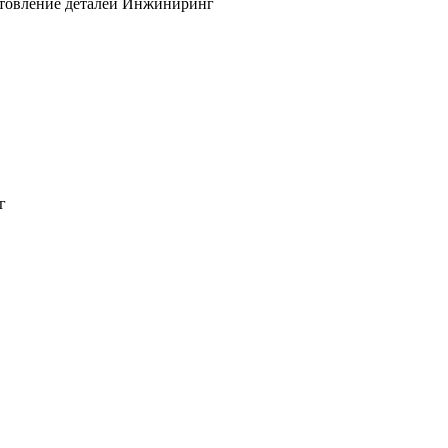
товление деталей
Инжиниринг
г