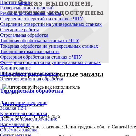
Протягивание
Развертывание отверстий
Резьбошлифовальные работы
Сверление отверстий на станках с ЧПУ
Сверление отверстий на универсальных станках
Слесарные работы
Строгальная обработка
Токарная обработка на станках с ЧПУ
Токарная обработка на универсальных станках
Токарно-автоматные работы
Фрезерная обработка на станках с ЧПУ
Фрезерная обработка на универсальных станках
Хонингование
Посмотрите открытые заказы
Шлицефрезерная обработка
Электроэрозионная обработка
Термическая обработка
Открыт
Дисперсное твердение
Изготовить детали
Закалка ТВЧ
Криогенная обработка
Заказ №17221 от 16.03.2026
Лазерное термоупрочнение
Нормализация
Местонахождение заказчика: Ленинградская обл., г. Санкт-Пет
Объёмная закалка
Отжиг металла