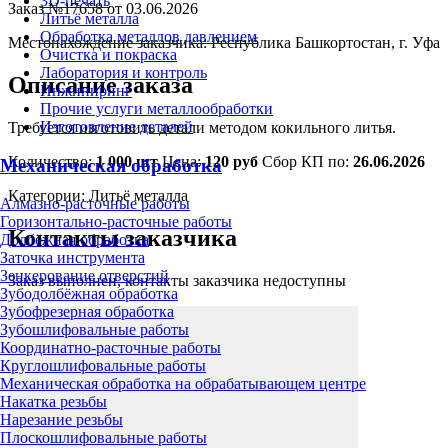
3D-печать
Заказ №17658 от 03.06.2026
Литьё металла
Обработка металлов давлением
Местонахождение заказчика:
Республика Башкортостан, г. Уфа
Очистка и покраска
Лаборатория и контроль
Описание заказа
Инжиниринг
Прочие услуги металлообработки
Изготовление деталей
Требуется изготовить детали методом кокильного литья.
Количество:
1 000 шт
Цена:
120 руб
Сбор КП по:
26.06.2026
Механическая обработка
Категории:
Литьё металла
Алмазно-расточные работы
Горизонтально-расточные работы
Контакты заказчика
Долбёжная обработка
Заточка инструмента
Зенкерование отверстий
Заказ выполнен, контакты заказчика недоступны
Зубодолбёжная обработка
Зубофрезерная обработка
Зубошлифовальные работы
Координатно-расточные работы
Круглошлифовальные работы
Механическая обработка на обрабатывающем центре
Накатка резьбы
Нарезание резьбы
Плоскошлифовальные работы